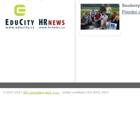
Soubory
Prioritní 
© 2007-2017
INC consulting spol. s r.o.
- držitel certifikátu ISO 9001:2001