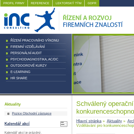
PROFIL FIRMY
REFERENCE
LEKTORSKÝ TÝM
GDPR
ŘÍZENÍ PRACOVNÍHO VÝKONU
FIREMNÍ VZDĚLÁVÁNÍ
PERSONÁLNÍ AUDIT
PSYCHODIAGNOSTIKA, AC/DC
OUTDOOROVÉ KURZY
E-LEARNING
HR SHARE
Schválený operační
Aktuality
konkurenceschopno
Pozice Obchodní zástupce
Hlavní stránka
»
Aktuality
»
Arc
Kalendář akcí
Vzdělávání pro konkurenceschop
Kalendář akcí je prázdný.