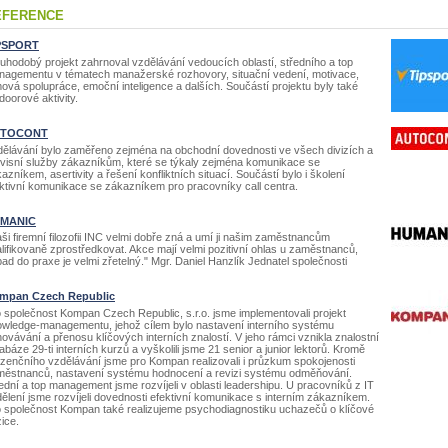
EFERENCE
PSPORT
uhodobý projekt zahrnoval vzdělávání vedoucích oblastí, středního a top
agementu v tématech manažerské rozhovory, situační vedení, motivace,
ová spolupráce, emoční inteligence a dalších. Součástí projektu byly také
doorové aktivity.
TOCONT
ělávání bylo zaměřeno zejména na obchodní dovednosti ve všech divizích a
visní služby zákazníkům, které se týkaly zejména komunikace se
azníkem, asertivity a řešení konfliktních situací. Součástí bylo i školení
ktivní komunikace se zákazníkem pro pracovníky call centra.
MANIC
ši firemní filozofii INC velmi dobře zná a umí ji našim zaměstnancům
lifikovaně zprostředkovat. Akce mají velmi pozitivní ohlas u zaměstnanců,
ad do praxe je velmi zřetelný." Mgr. Daniel Hanzlík Jednatel společnosti
mpan Czech Republic
 společnost Kompan Czech Republic, s.r.o. jsme implementovali projekt
wledge-managementu, jehož cílem bylo nastavení interního systému
ovávání a přenosu klíčových interních znalostí. V jeho rámci vznikla znalostní
abáze 29-ti interních kurzů a vyškolili jsme 21 senior a junior lektorů. Kromě
zenčního vzdělávání jsme pro Kompan realizovali i průzkum spokojenosti
ěstnanců, nastavení systému hodnocení a revizi systému odměňování.
ední a top management jsme rozvíjeli v oblasti leadershipu. U pracovníků z IT
ělení jsme rozvíjeli dovednosti efektivní komunikace s interním zákazníkem.
 společnost Kompan také realizujeme psychodiagnostiku uchazečů o klíčové
ice.