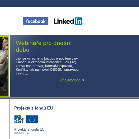
Webináře pro dnešní
dobu
Jak se vyrovnat s křivdou a pocitem viny,
Emoční a vztahová inteligence, Jak (se)
znovu nastartovat, KontraManipulace,
Konflikty-jak najít svoji OSOBNÍ správnou
cestu ...
více informací
»
Projekty z fondů EU
Projekty z fondů EU
Naše ESF