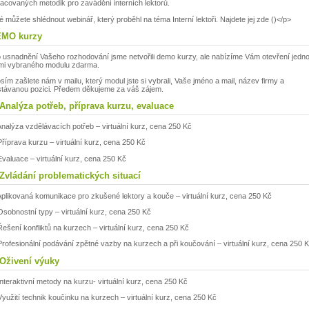
acovaných metodik pro zavádění interních lektorů.
é můžete shlédnout webinář, který proběhl na téma Interní lektoři. Najdete jej zde ()</p>
MO kurzy
 usnadnění Vašeho rozhodování jsme netvořili demo kurzy, ale nabízíme Vám otevření jedn
mi vybraného modulu zdarma.
sím zašlete nám v mailu, který modul jste si vybrali, Vaše jméno a mail, název firmy a
távanou pozici. Předem děkujeme za váš zájem.
 Analýza potřeb, příprava kurzu, evaluace
Analýza vzdělávacích potřeb – virtuální kurz, cena 250 Kč
Příprava kurzu – virtuální kurz, cena 250 Kč
Evaluace – virtuální kurz, cena 250 Kč
 Zvládání problematických situací
Aplikovaná komunikace pro zkušené lektory a kouče – virtuální kurz, cena 250 Kč
Osobnostní typy – virtuální kurz, cena 250 Kč
Řešení konfliktů na kurzech – virtuální kurz, cena 250 Kč
Profesionální podávání zpětné vazby na kurzech a při koučování – virtuální kurz, cena 250 
 Oživení výuky
Interaktivní metody na kurzu- virtuální kurz, cena 250 Kč
Využití technik koučinku na kurzech – virtuální kurz, cena 250 Kč