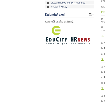
zpr
eLearningové kurzy - klasické
tak
Virtuální kurzy
DE
Kalendář akcí
Pro
Kalendář akcí je prázdný.
Vá
Pro
zas
1.
a. 
b. 
c. 
2.
a. 
b. 
c. 
d. 
3.
a. 
b. 