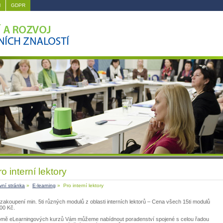
M
GDPR
o interní lektory
vní stránka
»
E-learning
» Pro interní lektory
 zakoupení min. 5ti různých modulů z oblasti interních lektorů – Cena všech 15ti modulů
00 Kč.
omě eLearningových kurzů Vám můžeme nabídnout poradenství spojené s celou řadou