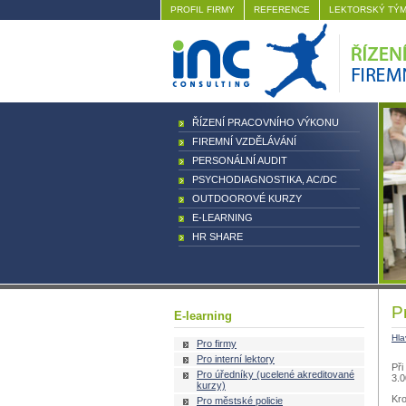
PROFIL FIRMY
REFERENCE
LEKTORSKÝ TÝ
ŘÍZENÍ PRACOVNÍHO VÝKONU
FIREMNÍ VZDĚLÁVÁNÍ
PERSONÁLNÍ AUDIT
PSYCHODIAGNOSTIKA, AC/DC
OUTDOOROVÉ KURZY
E-LEARNING
HR SHARE
Pr
E-learning
Hla
Pro firmy
Pro interní lektory
Při
Pro úředníky (ucelené akreditované
3.0
kurzy)
Kr
Pro městské policie