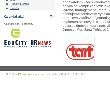
dodavatelem všech vzdělávací
Franklin Electric
dotýká se komplexně vzděláván
Evektor
výroba, management, interní l
oceňujeme především vysokou 
Kalendář akcí
modulové vzdělávání jednotlivý
implementaci nových trendů ve 
Kalendář akcí je prázdný.
bezproblémovou koordinaci vše
činnosti. Mgr. Jana Téhlarov
© 2007-2017
INC consulting spol. s r.o.
- držitel certifikátu ISO 9001:2001