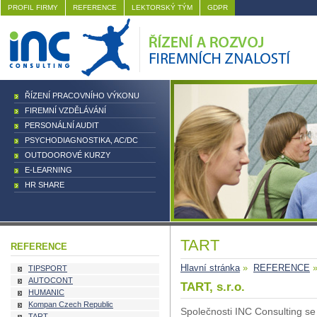
PROFIL FIRMY
REFERENCE
LEKTORSKÝ TÝM
GDPR
ŘÍZENÍ PRACOVNÍHO VÝKONU
FIREMNÍ VZDĚLÁVÁNÍ
PERSONÁLNÍ AUDIT
PSYCHODIAGNOSTIKA, AC/DC
OUTDOOROVÉ KURZY
E-LEARNING
HR SHARE
TART
REFERENCE
Hlavní stránka
»
REFERENCE
»
TIPSPORT
AUTOCONT
TART, s.r.o.
HUMANIC
Kompan Czech Republic
Společnosti INC Consulting se
TART