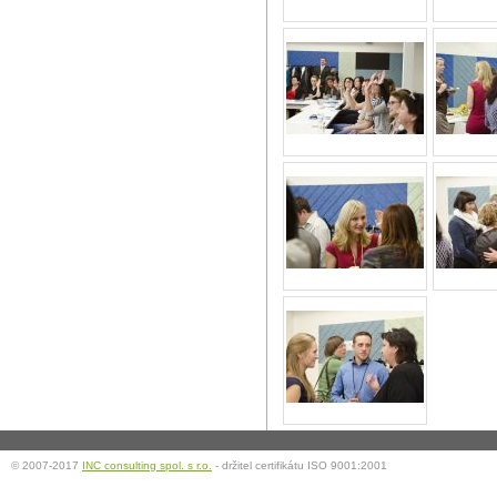
© 2007-2017
INC consulting spol. s r.o.
- držitel certifikátu ISO 9001:2001