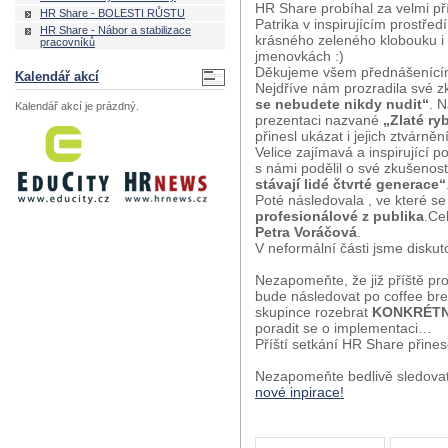
HR Share probíhal za velmi p
HR Share - BOLESTI RŮSTU
Patrika v inspirujícím prostře
HR Share - Nábor a stabilizace
krásného zeleného klobouku i 
pracovníků
jmenovkách :)
Děkujeme všem přednášenícím i
Kalendář akcí
Nejdříve nám prozradila své z
se nebudete nikdy nudit“
. 
Kalendář akcí je prázdný.
prezentaci nazvané
„Zlaté ry
přinesl ukázat i jejich ztvárn
Velice zajímavá a inspirující
s námi podělil o své zkušenost
stávají lidé čtvrté generace“
Poté následovala , ve které se
profesionálové z publika
.Ce
Petra Voráčová
.
V neformální části jsme diskut
Nezapomeňte, že již příště pr
bude následovat po coffee b
skupince rozebrat
KONKRÉTN
poradit se o implementaci…
Příští setkání HR Share přine
Nezapomeňte bedlivě sledova
nové inpirace!