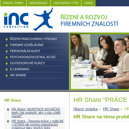
PROFIL FIRMY
REFERENCE
LEKTORSKÝ TÝM
GDPR
ŘÍZENÍ PRACOVNÍHO VÝKONU
FIREMNÍ VZDĚLÁVÁNÍ
PERSONÁLNÍ AUDIT
PSYCHODIAGNOSTIKA, AC/DC
OUTDOOROVÉ KURZY
E-LEARNING
HR SHARE
HR Share "PRÁCE
HR Share
Hlavní stránka
»
HR Share
» HR
HR Share "ADAPTACE NOVÁČKŮ
aneb Jak podpořit, aby u nás chtěli
HR Share na téma probě
zůstat!"
HR Share - Spousta práce + málo lidí
= STRES jak pomoci manažerům
zvládnout tlaky dnešní doby