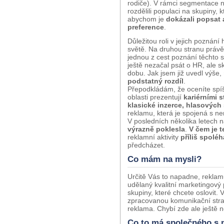
rodiče). V rámci segmentace 
rozdělili populaci na skupiny, 
abychom je
dokázali popsat a
preference
.
Důležitou roli v jejich poznání 
světě. Na druhou stranu právě
jednou z cest poznání těchto 
ještě nezačal psát o HR, ale s
dobu. Jak jsem již uvedl výše,
podstatný rozdíl
.
Přepodkládám, že oceníte spíše
oblasti prezentují
kariérními 
klasické inzerce, hlasových
reklamu, která je spojená s ne
V posledních několika letech 
výrazně poklesla
.
V čem je 
reklamní aktivity
příliš spolé
předcházet.
Co mám na mysli?
Určitě Vás to napadne, rekla
udělaný kvalitní marketingový
skupiny, které chcete oslovit. 
zpracovanou komunikační strat
reklama. Chybí zde ale ještě ne
Co to má společného s