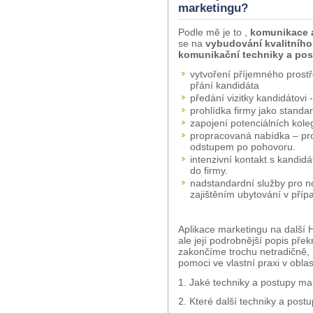
marketingu?
Podle mě je to ,
komunikace a 
se na
vybudování kvalitního
komunikační techniky a po
vytvoření příjemného prostř
přání kandidáta
předání vizitky kandidátovi
prohlídka firmy jako standa
zapojení potenciálních kol
propracovaná nabídka – pr
odstupem po pohovoru.
intenzivní kontakt s kandid
do firmy.
nadstandardní služby pro 
zajištěním ubytování v příp
Aplikace marketingu na další 
ale její podrobnější popis pře
zakončíme trochu netradičně, 
pomoci ve vlastní praxi v obla
1. Jaké techniky a postupy ma
2. Které další techniky a post