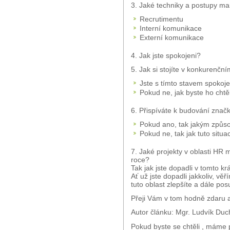
3. Jaké techniky a postupy mar
Recrutimentu
Interní komunikace
Externí komunikace
4. Jak jste spokojeni?
5. Jak si stojíte v konkurenčn
Jste s tímto stavem spokoje
Pokud ne, jak byste ho chtě
6. Přispíváte k budování značk
Pokud ano, tak jakým způs
Pokud ne, tak jak tuto situa
7. Jaké projekty v oblasti HR m
roce?
Tak jak jste dopadli v tomto 
Ať už jste dopadli jakkoliv, věř
tuto oblast zlepšíte a dále pos
Přeji Vám v tom hodně zdaru 
Autor článku: Mgr. Ludvík Du
Pokud byste se chtěli , máme 