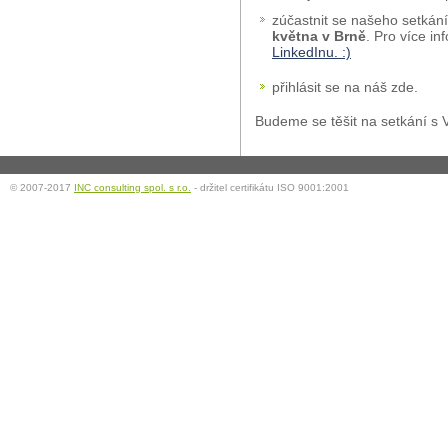
zúčastnit se našeho setkání
května v Brně
. Pro více in
LinkedInu. :)
přihlásit se na náš zde.
Budeme se těšit na setkání s 
© 2007-2017
INC consulting spol. s r.o.
- držitel certifikátu ISO 9001:2001