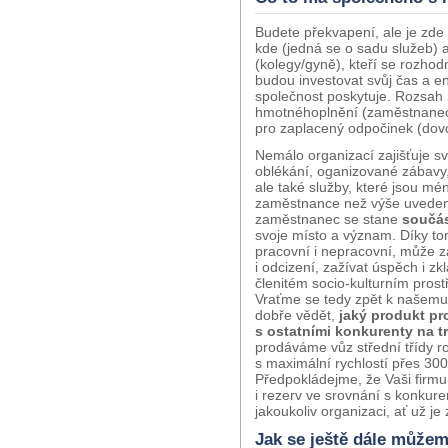
Budete překvapení, ale je zde
kde (jedná se o sadu služeb) 
(kolegy/gyně), kteří se rozhod
budou investovat svůj čas a en
společnost poskytuje. Rozsah 
hmotnéhoplnění (zaměstnaneck
pro zaplacený odpočinek (dov
Nemálo organizací zajišťuje sv
oblékání, oganizované zábavy, 
ale také služby, které jsou 
zaměstnance než výše uvedené
zaměstnanec se stane
součás
svoje místo a význam. Díky to
pracovní i nepracovní, může zaž
i odcizení, zažívat úspěch i 
členitém socio-kulturním pros
Vraťme se tedy zpět k našemu
dobře vědět,
jaký produkt p
s ostatními konkurenty na t
prodáváme vůz střední třídy r
s maximální rychlostí přes 30
Předpokládejme, že Vaši firmu 
i rezerv ve srovnání s konku
jakoukoliv organizaci, ať už j
Jak se ještě dále můžeme