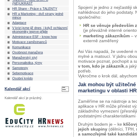
(NE)UKRÁST
Spojení je jedno z nejčastěji
HR Share - Práce s TALENTY
nahlédnout do jeho podstaty. 
HR a Marketing - dvě strany jedné
společného:
mince
Adaptace
HR se věnuje především
V krizi jsme již dnes, i když ochlazení
(je převážně interně orient
ekonomiky teprve přijde
marketing zákazníkům
– v
Administrace ESF - know how
externě zaměřený
Motivace zaměstnanců
Komunikace
Asi Vás napadá, že uvedené ro
Osobnost manažera
mylné a matoucí. V jádru obo
Manažerský styl
motivace poznat, pochopit a s
Personalistika, týmy
v tom, kdo je zákazník
,a jak
Samotesty
potřeb.
Sebemotivace
Vykročme o krok dál, abychom 
Osobní krédo
Jak mohou být užitečné t
Kalendář akcí
marketingu v oblasti H
Kalendář akcí je prázdný.
Zaměříme se na nástroje a tech
aplikace v HR může přinést v
základního vymezení (přesněji 
podstatnými charakteristikami 
Druhým bodem je – ke
klíčo
jejich skupiny
(dělníci, TPH, 
a samozřejmě také kandidáti r