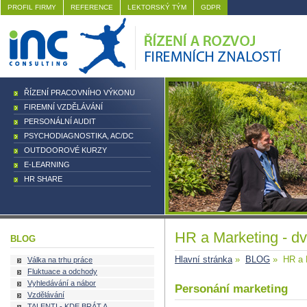
PROFIL FIRMY
REFERENCE
LEKTORSKÝ TÝM
GDPR
ŘÍZENÍ PRACOVNÍHO VÝKONU
FIREMNÍ VZDĚLÁVÁNÍ
PERSONÁLNÍ AUDIT
PSYCHODIAGNOSTIKA, AC/DC
OUTDOOROVÉ KURZY
E-LEARNING
HR SHARE
HR a Marketing - dv
BLOG
Hlavní stránka
»
BLOG
» HR a M
Válka na trhu práce
Fluktuace a odchody
Vyhledávání a nábor
Personání marketing
Vzdělávání
TALENTI - KDE BRÁT A